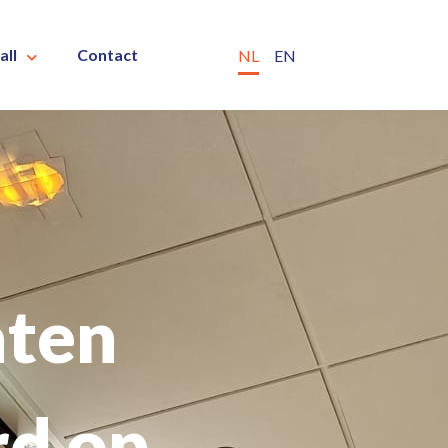
all
Contact
NL
EN
aten
rd op