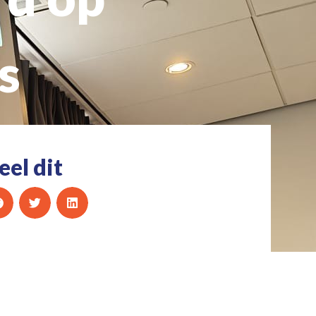
s
eel dit