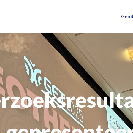
Geo4
rzoeksresult
 gepresentee