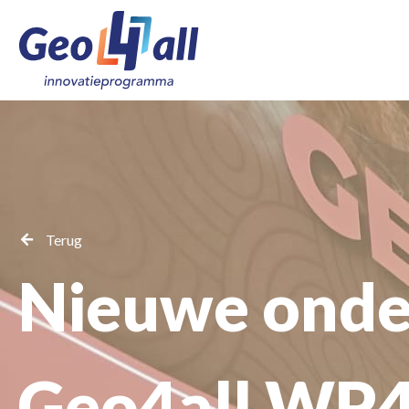
Terug
Nieuwe onde
Geo4all WP4