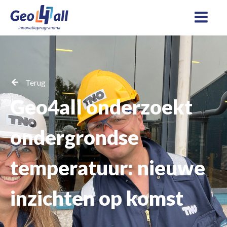
Terug
Geo4all onderzoekt
ondergrondse
temperatuur: nieuwe
inzichten op komst