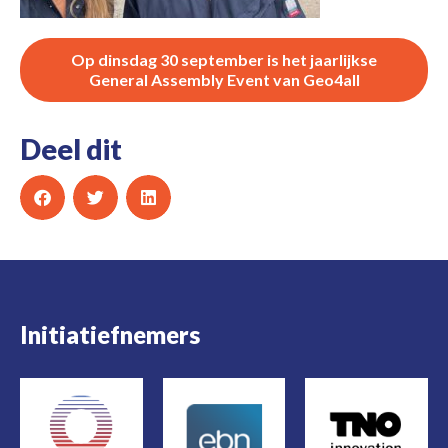
Op dinsdag 30 september is het jaarlijkse
General Assembly Event van Geo4all
Deel dit
Initiatiefnemers