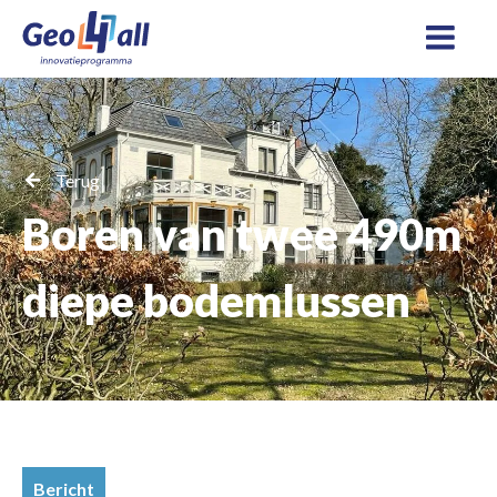
Terug
Boren van twee 490m
diepe bodemlussen
Bericht